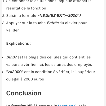
Sélectionner la cellule dans laquelle afficher le
résultat de la fonction
Saisir la formule
=NB.SI(B2:B7;”>=2000″)
Appuyer sur la touche
Entrée
du clavier pour
valider
Explications :
B2:B7
est la plage des cellules qui contient les
valeurs à vérifier, ici, les salaires des employés
“>=2000”
est la condition à vérifier, ici, supérieur
ou égal à 2000 euros
Conclusion
La
fonction NB.SI
, comme la
fonction SI
et la