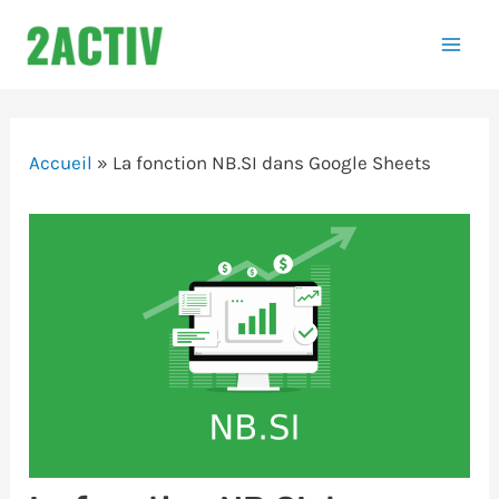
Aller
au
Mai
contenu
Men
Accueil
»
La fonction NB.SI dans Google Sheets