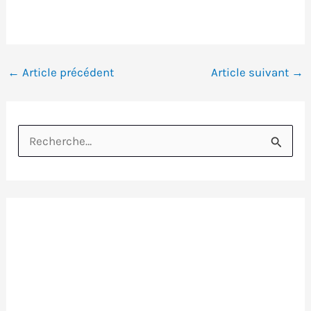
←
Article précédent
Article suivant
→
R
e
c
h
e
r
c
h