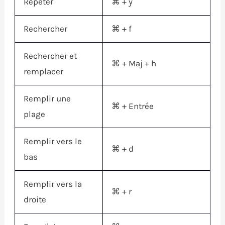
Répéter
⌘
+ y
Rechercher
⌘
+ f
Rechercher et
⌘
+
Maj
+ h
remplacer
Remplir une
⌘
+ Entrée
plage
Remplir vers le
⌘
+ d
bas
Remplir vers la
⌘
+ r
droite