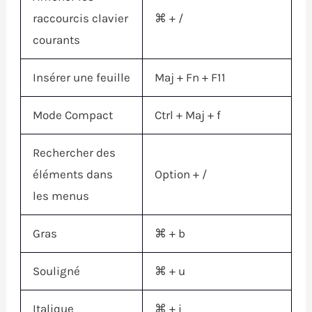
raccourcis clavier
⌘
+ /
courants
Insérer une feuille
Maj
+
Fn
+ F11
Mode Compact
Ctrl
+
Maj
+ f
Rechercher des
éléments dans
Option
+ /
les menus
Gras
⌘
+ b
Souligné
⌘
+ u
Italique
⌘
+ i