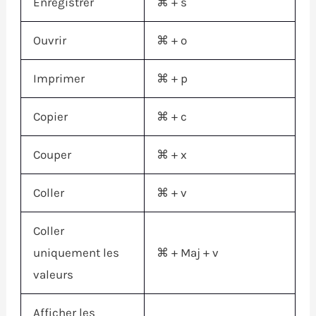
Enregistrer
⌘
+ s
Ouvrir
⌘
+ o
Imprimer
⌘
+ p
Copier
⌘
+ c
Couper
⌘
+ x
Coller
⌘
+ v
Coller
uniquement les
⌘
+
Maj
+ v
valeurs
Afficher les