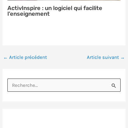
ActivInspire : un logiciel qui facilite
l’enseignement
←
Article précédent
Article suivant
→
R
e
c
h
e